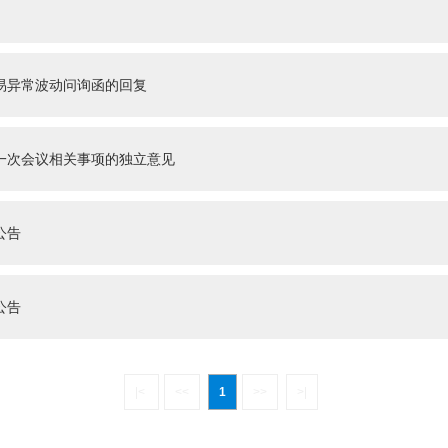
易异常波动问询函的回复
一次会议相关事项的独立意见
公告
公告
|<
<<
1
>>
>|