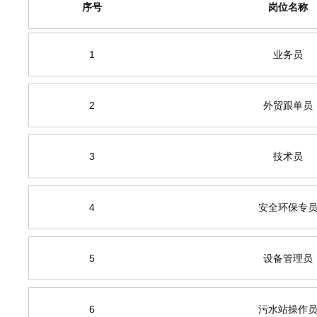
序号
岗位名称
1
业务员
2
外贸跟单员
3
技术员
4
安全环保专
5
设备管理员
6
污水站操作