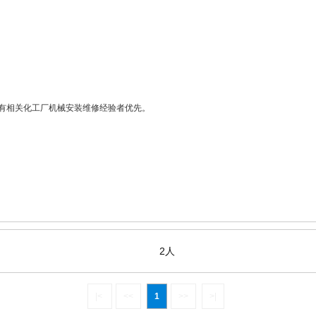
有相关化工厂机械安装维修经验者优先。
2人
|<
<<
1
>>
>|