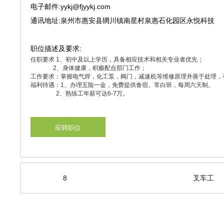
电子邮件:yykj@fjyykj.com
通讯地址:泉州市惠安县辋川镇南星村泉惠石化园区永悦科技
职位描述及要求:
任职要求 1、初中及以上学历，具备相应技术和相关专业者优先；
2、身体健康，积极配合部门工作；
工作要求：掌握电气焊，化工泵，阀门，减速机等维修原理并善于处理，
福利待遇：1、办理五险一金，免费提供食宿。常白班，每周六天制。
2、熟练工年薪可达6-7万。
应聘职位
8
叉车工