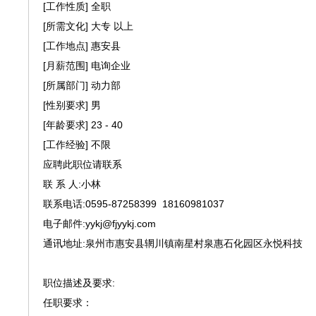
[工作性质] 全职
[所需文化] 大专 以上
[工作地点] 惠安县
[月薪范围] 电询企业
[所属部门] 动力部
[性别要求] 男
[年龄要求] 23 - 40
[工作经验] 不限
应聘此职位请联系
联 系 人:小林
联系电话:0595-87258399 18160981037
电子邮件:yykj@fjyykj.com
通讯地址:泉州市惠安县辋川镇南星村泉惠石化园区永悦科技
职位描述及要求:
任职要求：