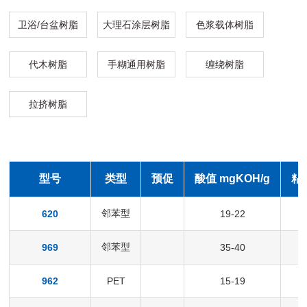
卫浴/台盆树脂
大理石涂层树脂
色浆载体树脂
代木树脂
手糊通用树脂
缠绕树脂
拉挤树脂
型号
类型
预促
酸值 mgKOH/g
粘度
邻苯型
620
19-22
邻苯型
969
35-40
1
962
PET
15-19